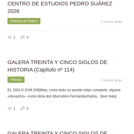
CENTRO DE ESTUDIOS PEDRO SUÁREZ
2026
Noticias de Galera
2 meses atrás
1
0
GALERA TREINTA Y CINCO SIGLOS DE
HISTORIA (Capítulo nº 114)
Historia
5 meses atrás
EL SIGLO XVIII (XIII)Mas, como todo no puede estar completo, alguna
«desazón» -como diría don Marcelino Fernándezhabía
... [leer más]
1
0
GALERA TREINTA Y CINCO SIGLOS DE