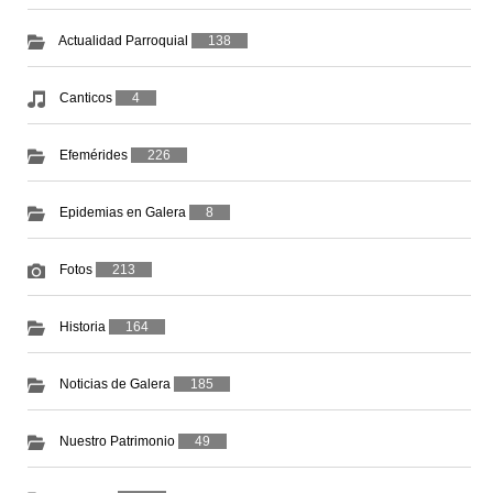
Actualidad Parroquial
138
Canticos
4
Efemérides
226
Epidemias en Galera
8
Fotos
213
Historia
164
Noticias de Galera
185
Nuestro Patrimonio
49