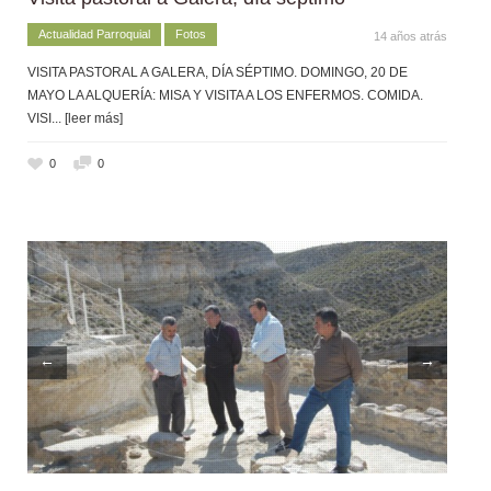
Actualidad Parroquial
Fotos
14 años atrás
VISITA PASTORAL A GALERA, DÍA SÉPTIMO. DOMINGO, 20 DE
MAYO LA ALQUERÍA: MISA Y VISITA A LOS ENFERMOS. COMIDA.
VISI
... [leer más]
0
0
←
→