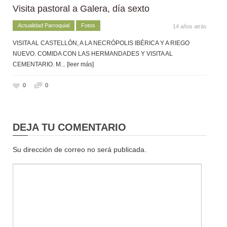
Visita pastoral a Galera, día sexto
Actualidad Parroquial
Fotos
14 años atrás
VISITA AL CASTELLÓN, A LA NECRÓPOLIS IBÉRICA Y A RIEGO
NUEVO. COMIDA CON LAS HERMANDADES Y VISITA AL
CEMENTARIO. M
... [leer más]
0
0
DEJA TU COMENTARIO
Su dirección de correo no será publicada.