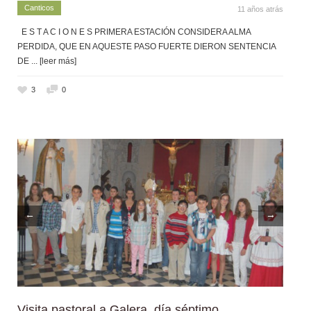
Canticos
11 años atrás
E S T A C I O N E S PRIMERA ESTACIÓN CONSIDERA ALMA
PERDIDA, QUE EN AQUESTE PASO FUERTE DIERON SENTENCIA
DE
... [leer más]
3
0
←
→
Visita pastoral a Galera, día séptimo