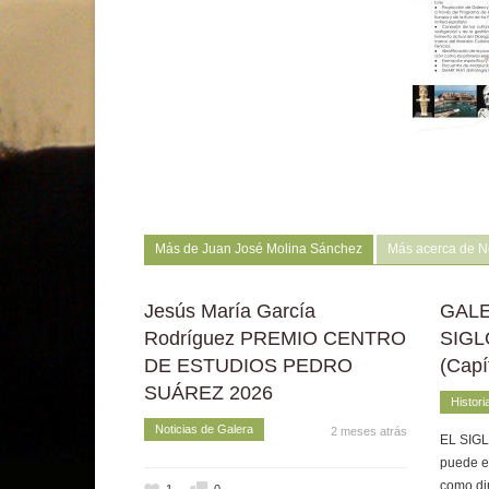
Más de Juan José Molina Sánchez
Más acerca de No
Jesús María García
GALE
Rodríguez PREMIO CENTRO
SIGL
DE ESTUDIOS PEDRO
(Capí
SUÁREZ 2026
Histori
Noticias de Galera
2 meses atrás
EL SIGLO
puede e
como di