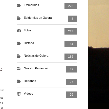
Efemérides
226
Epidemias en Galera
8
Fotos
213
Historia
164
Noticias de Galera
185
Nuestro Patrimonio
O
49
Refranes
27
trás
Videos
26
cto
 es
ás]