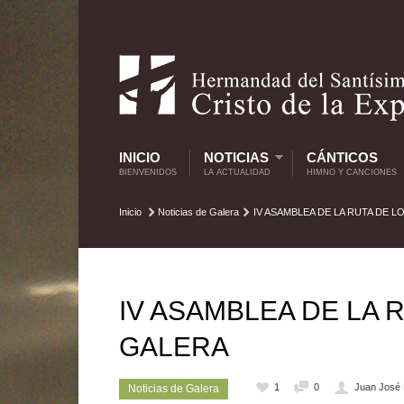
INICIO
NOTICIAS
CÁNTICOS
BIENVENIDOS
LA ACTUALIDAD
HIMNO Y CANCIONES
Inicio
Noticias de Galera
IV ASAMBLEA DE LA RUTA DE L
IV ASAMBLEA DE LA 
GALERA
1
0
Juan José 
Noticias de Galera