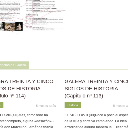
ticias de Galera
RA TREINTA Y CINCO
GALERA TREINTA Y CINC
OS DE HISTORIA
SIGLOS DE HISTORIA
tulo nº 114)
(Capítulo nº 113)
a
Historia
5 meses atrás
5 meses a
 XVIII (XIII)Mas, como todo no
EL SIGLO XVIII (XII)Poco a poco el aspe
star completo, alguna «desazón» -
de la villa y corte va cambiando. La idea
ría don Marcelino Fernándezhabía
...
erradicar de alguna manera lai
... [leer m