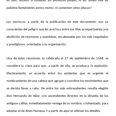
en días festivos o comunes en provecho propio, ni les traten mal de
palabra llamándoles perros moros, ni comentan otros abusos”
Los moriscos, a partir de la publicación de este documento, son ya
conscientes del peligro que les acecha y entre sus filas se experimenta una
ebullición de reuniones y asambleas, encabezadas por los más respetados
y prestigiosos, orientadas a su organización.
Una de estas reuniones, la celebrada el 27 de septiembre de 1568, se
considera la clave para que, a partir de ella, se produzca la explosión.
Efectivamente, se acuerda entre los asistentes que es urgente el
nombramiento de una cabeza que agrupe y coordine los movimientos que
se decida llevar a cabo. De entre los más sobresalientes, resulta elegido
don Hernando de Válor, con ascendientes directos en la dinastía de los
antiguos califas. Inmediatamente reniega de su nombre, cristianizado, para
adoptar el de Aben Humeya. Y a partir de aquí se ultiman los detalles.