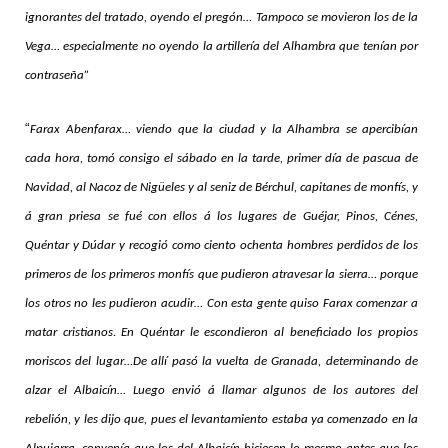
ignorantes del tratado, oyendo el pregón… Tampoco se movieron los de la
Vega… especialmente no oyendo la artillería del Alhambra que tenían por
contraseña”
“
Farax Abenfarax… viendo que la ciudad y la Alhambra se apercibían
cada hora, tomó consigo el sábado en la tarde, primer día de pascua de
Navidad, al Nacoz de Nigüeles y al seniz de Bérchul, capitanes de monfís, y
á gran priesa se fué con ellos á los lugares de Guéjar, Pinos, Cénes,
Quéntar y Dúdar y recogió como ciento ochenta hombres perdidos de los
primeros de los primeros monfís que pudieron atravesar la sierra… porque
los otros no les pudieron acudir… Con esta gente quiso Farax comenzar a
matar cristianos. En Quéntar le escondieron al beneficiado los propios
moriscos del lugar…De allí pasó la vuelta de Granada, determinando de
alzar el Albaicín… Luego envió á llamar algunos de los autores del
rebelión, y les dijo que, pues el levantamiento estaba ya comenzado en la