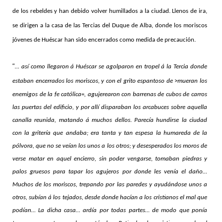
de los rebeldes y han debido volver humillados a la ciudad. Llenos de ira,
se dirigen a la casa de las Tercias del Duque de Alba, donde los moriscos
jóvenes de Huéscar han sido encerrados como medida de precaución.
“
… así como llegaron á Huéscar se agolparon en tropel á la Tercia donde
estaban encerrados los moriscos, y con el grito espantoso de
>
mueran los
enemigos de la fe católica
=
, agujerearon con barrenas de cubos de carros
las puertas del edificio, y por allí disparaban los arcabuces sobre aquella
canalla reunida, matando á muchos dellos. Parecía hundirse la ciudad
con la gritería que andaba; era tanta y tan espesa la humareda de la
pólvora, que no se veían los unos a los otros; y desesperados los moros de
verse matar en aquel encierro, sin poder vengarse, tomaban piedras y
palos gruesos para tapar los agujeros por donde les venía el daño…
Muchos de los moriscos, trepando por las paredes y ayudándose unos a
otros, subían á los tejados, desde donde hacían a los cristianos el mal que
podían… La dicha casa… ardía por todas partes… de modo que ponía