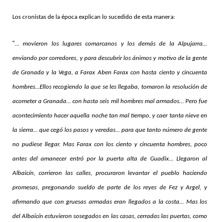
Los cronistas de la época explican lo sucedido de esta manera:
“
… movieron los lugares comarcanos y los demás de la Alpujarra…
enviando por corredores, y para descubrir los ánimos y motivo de la gente
de Granada y la Vega, a Farax Aben Farax con hasta ciento y cincuenta
hombres…Ellos recogiendo la que se les llegaba, tomaron la resolución de
acometer a Granada… con hasta seis mil hombres mal armados… Pero fue
acontecimiento hacer aquella noche tan mal tiempo, y caer tanta nieve en
la sierra… que cegó los pasos y veredas… para que tanto número de gente
no pudiese llegar. Mas Farax con los ciento y cincuenta hombres, poco
antes del amanecer entró por la puerta alta de Guadix… Llegaron al
Albaicín, corrieron las calles, procuraron levantar el pueblo haciendo
promesas, pregonando sueldo de parte de los reyes de Fez y Argel, y
afirmando que con gruesas armadas eran llegados a la costa… Mas los
del Albaicín estuvieron sosegados en las casas, cerradas las puertas, como