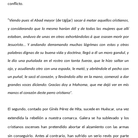
conflicto.
“
Viendo pues el Abad mayor
(de Ugíjar)
sacar á matar aquellos cristianos,
y considerando que lo mesmo harían dél y de todas las mujeres que allí
estaban, anduvo de unas en otras exhortándolas á que osasen morir por
Jesucristo… Y andando derramando muchas lágrimas con estas y otras
palabras dignas de su buena vida y doctrina, llegó a él un moro gandul, y
le dio una puñalada en el rostro con tanta fuerza, que le hizo saltar un
ojo, y acudiendo otro con una espada, le mató, y abriéndole el pecho con
un puñal, le sacó el corazón, y llevándolo alto en la mano, comenzó a dar
grandes voces diciendo: Gracias doy a Mahoma, que me dejó ver en mis
manos el corazón deste perro cristiano”.
El segundo, contado por Ginés Pérez de Hita, sucede en Huéscar, una vez
extendida la rebelión a nuestra comarca. Galera se ha sublevado y los
cristianos oscenses han pretendido abortar el alzamiento con las armas
sin conseguirlo. Antes al contrario, han sufrido un serio revés por parte