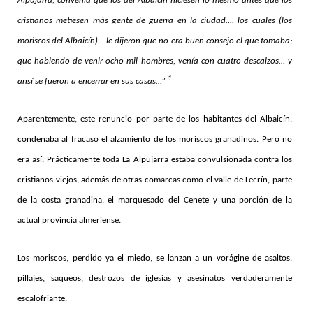
Alpujarra, convenía que los del Albaicín hiciesen lo mesmo antes que los
cristianos metiesen más gente de guerra en la ciudad…. los cuales (los
moriscos del Albaicín)… le dijeron que no era buen consejo el que tomaba;
que habiendo de venir ocho mil hombres, venía con cuatro descalzos… y
1
ansí se fueron a encerrar en sus casas…”
Aparentemente, este renuncio por parte de los habitantes del Albaicín,
condenaba al fracaso el alzamiento de los moriscos granadinos. Pero no
era así. Prácticamente toda La Alpujarra estaba convulsionada contra los
cristianos viejos, además de otras comarcas como el valle de Lecrín, parte
de la costa granadina, el marquesado del Cenete y una porción de la
actual provincia almeriense.
Los moriscos, perdido ya el miedo, se lanzan a un vorágine de asaltos,
pillajes, saqueos, destrozos de iglesias y asesinatos verdaderamente
escalofriante.