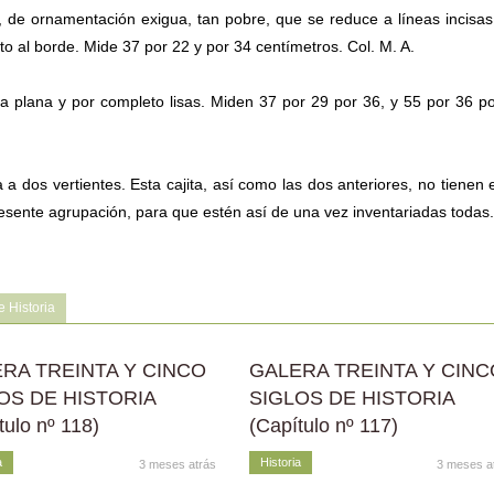
a, de ornamentación exigua, tan pobre, que se reduce a líneas incisa
unto al borde. Mide 37 por 22 y por 34 centímetros. Col. M. A.
ra plana y por completo lisas. Miden 37 por 29 por 36, y 55 por 36 p
 a dos vertientes. Esta cajita, así como las dos anteriores, no tienen e
resente agrupación, para que estén así de una vez inventariadas todas.
 Historia
RA TREINTA Y CINCO
GALERA TREINTA Y CINC
OS DE HISTORIA
SIGLOS DE HISTORIA
tulo nº 118)
(Capítulo nº 117)
a
Historia
3 meses atrás
3 meses a