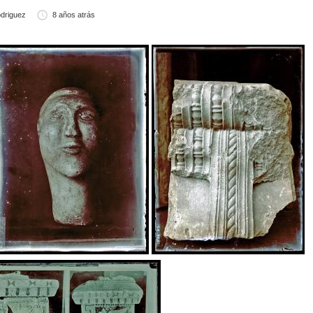
driguez
8 años atrás