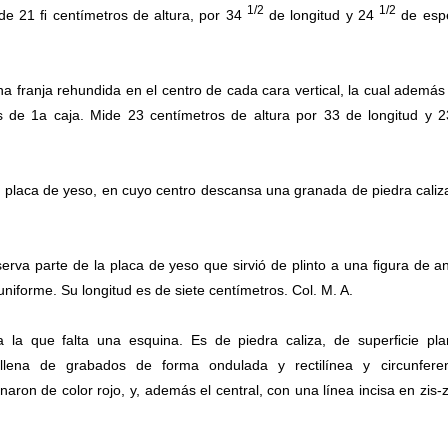
1/2
1/2
de 21 ﬁ centímetros de altura, por 34
de longitud y 24
de espe
una franja rehundida en el centro de cada cara vertical, la cual además
s de 1a caja. Mide 23 centímetros de altura por 33 de longitud y 
a placa de yeso, en cuyo centro descansa una granada de piedra caliz
erva parte de la placa de yeso que sirvió de plinto a una ﬁgura de a
uniforme. Su longitud es de siete centímetros. Col. M. A.
 la que falta una esquina. Es de piedra caliza, de superﬁcie pl
llena de grabados de forma ondulada y rectilínea y circunferen
naron de color rojo, y, además el central, con una línea incisa en zis-