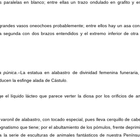
s paralelas en blanco; entre ellas un trazo ondulado en graﬁto y e
 grandes vasos oneochoes probablemente; entre ellos hay un asa co
a segunda con dos brazos entendidos y el extremo inferior de otra
a púnica
.–La estatua en alabastro de divinidad femenina funeraria
ducen la esﬁnge alada de Cástulo.
 el líquido lácteo que parece verter la diosa por los oriﬁcios de 
varonil de alabastro, con tocado especial, pues lleva cerquillo de cabe
rognatismo que tiene; por el abultamiento de los pómulos, frente deprim
 la serie de esculturas de animales fantásticos de nuestra Penínsu