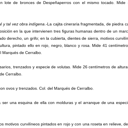
 un lote de bronces de Despeñaperros con el mismo tocado. Mide 
l y tal vez obra indígena
.-La cajita cineraria fragmentada, de piedra ca
osición en la que intervienen tres ﬁguras humanas dentro de un mar
o derecho, un grifo; en la cubierta, dientes de sierra, motivos curvilí
ltura, pintado ello en rojo, negro, blanco y rosa. Mide 41 centímetr
el Marqués de Cerralbo.
arios, trenzados y especie de volutas. Mide 26 centímetros de altura
 de Cerralbo.
con ovos y trenzados. Col. del Marqués de Cerralbo.
a ser una esquina de ella con molduras y el arranque de una espec
os motivos curvilíneos pintados en rojo y con una roseta en relieve, de