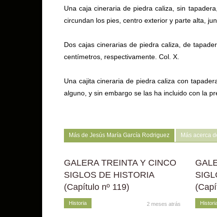
Una caja cineraria de piedra caliza, sin tapader
circundan los pies, centro exterior y parte alta, j
Dos cajas cinerarias de piedra caliza, de tapade
centímetros, respectivamente. Col. X.
Una cajita cineraria de piedra caliza con tapadera
alguno, y sin embargo se las ha incluido con la p
Más de Jesús María García Rodriguez
Más acerca de
GALERA TREINTA Y CINCO
GALE
SIGLOS DE HISTORIA
SIGL
(Capítulo nº 119)
(Capí
Historia
Histori
2 meses atrás