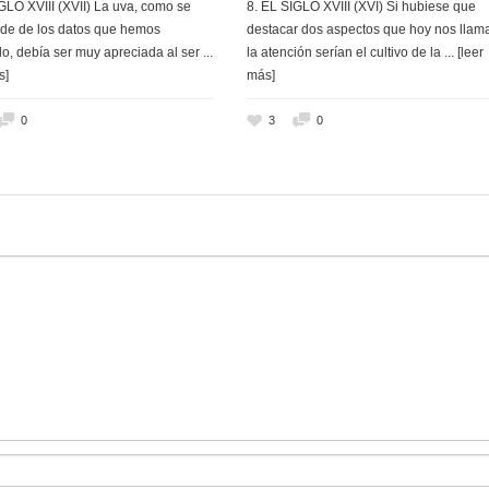
GLO XVIII (XVII) La uva, como se
8. EL SIGLO XVIII (XVI) Si hubiese que
de de los datos que hemos
destacar dos aspectos que hoy nos llam
o, debía ser muy apreciada al ser
...
la atención serían el cultivo de la
... [leer
s]
más]
0
3
0