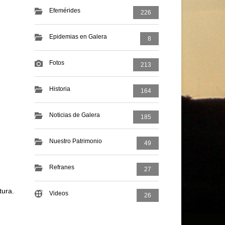
Efemérides
226
Epidemias en Galera
8
Fotos
213
Historia
164
Noticias de Galera
185
Nuestro Patrimonio
49
Refranes
27
tura.
Videos
26