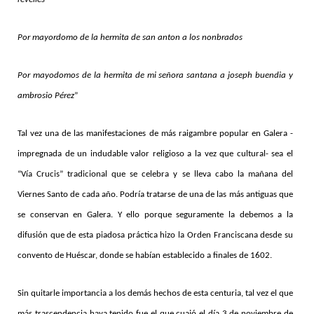
Por mayordomo de la hermita de san anton a los nonbrados
Por mayodomos de la hermita de mi señora santana a joseph buendia y
ambrosio Pérez
”
Tal vez una de las manifestaciones de más raigambre popular en Galera -
impregnada de un indudable valor religioso a la vez que cultural- sea el
“Vía Crucis” tradicional que se celebra y se lleva cabo la mañana del
Viernes Santo de cada año. Podría tratarse de una de las más antiguas que
se conservan en Galera. Y ello porque seguramente la debemos a la
difusión que de esta piadosa práctica hizo la Orden Franciscana desde su
convento de Huéscar, donde se habían establecido a finales de 1602.
Sin quitarle importancia a los demás hechos de esta centuria, tal vez el que
más trascendencia haya tenido fue el que cuajó el día 3 de noviembre de