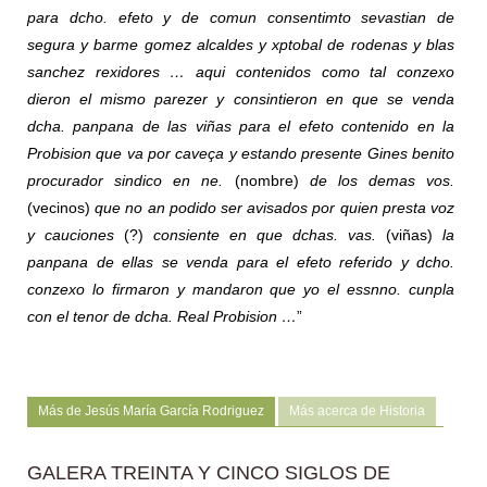
para dcho. efeto y de comun consentimto sevastian de
segura y barme gomez alcaldes y xptobal de rodenas y blas
sanchez rexidores … aqui contenidos como tal conzexo
dieron el mismo parezer y consintieron en que se venda
dcha. panpana de las viñas para el efeto contenido en la
Probision que va por caveça y estando presente Gines benito
procurador sindico en ne.
(nombre)
de los demas vos.
(vecinos)
que no an podido ser avisados por quien presta voz
y cauciones
(?)
consiente en que dchas. vas.
(viñas)
la
panpana de ellas se venda para el efeto referido y dcho.
conzexo lo firmaron y mandaron que yo el essnno. cunpla
con el tenor de dcha. Real Probision …
”
Más de Jesús María García Rodriguez
Más acerca de Historia
GALERA TREINTA Y CINCO SIGLOS DE