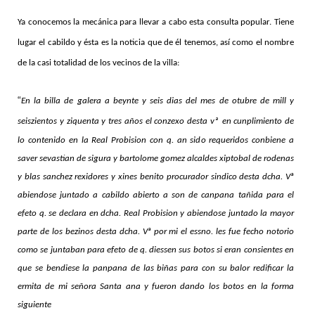
Ya conocemos la mecánica para llevar a cabo esta consulta popular. Tiene
lugar el cabildo y ésta es la noticia que de él tenemos, así como el nombre
de la casi totalidad de los vecinos de la villa:
“
En la billa de galera a beynte y seis dias del mes de otubre de mill y
seiszientos y ziquenta y tres años el conzexo desta vª
en cunplimiento de
lo contenido en la Real Probision con q. an sido requeridos conbiene a
saver sevastian de sigura y bartolome gomez alcaldes xiptobal de rodenas
y blas sanchez rexidores y xines benito procurador sindico desta dcha. V
ª
abiendose juntado a cabildo abierto a son de canpana tañida para el
efeto q. se declara en dcha. Real Probision y abiendose juntado la mayor
parte de los bezinos desta dcha. V
ª
por mi el essno. les fue fecho notorio
como se juntaban para efeto de q. diessen sus botos si eran consientes en
que se bendiese la panpana
de las biñas para con su balor redificar la
ermita de mi señora Santa ana y fueron dando los botos en la forma
siguiente