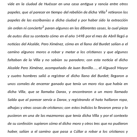
vide en la ciudad de Huéscar en una casa antigua y rancia entre otros
1
papeles, que al parecer en tiempo del rebelión de dicha Villa
retiraron los
papeles de las escribanías a dicha ciudad y por haber sido la extracción
2
sin orden ni concierto
paran algunos en las diferentes casas, la cual pieza
de autos dice su contexto cómo en el año 1498 por el mes de Abril llegó a
noticias del Alcalde, Pero Ximénez, cómo en el llano del Burdet salían a el
camino algunos moros a robar y matar a los cristianos y que algunos
faltaban de la Villa y no sabían su paradero; con esta noticia el dicho
Alcalde Pero Ximénez, acompañado de Juan Bonillo…., el Alguacil Mayor
y cuatro hombres salió a registrar el dicho llano del Burdet; llegaron a
unos corrales de encerrar ganado que tenía un moro rico que había en
dicha Villa, que se llamaba Darax, y encontraron a un moro llamado
Salda que al parecer servía a Darax, y registrando el hato hallaron ropa,
alhajas y otras cosas de cristianos; con estos indicios lo llevaron preso y lo
pusieron en una de las mazmorras que tenía dicha Villa y por el contexto
de su confesión supieron cómo el dicho moro y otros tres que no pudieron
haber, salían a el camino que pasa a Cúllar a robar a los cristianos y