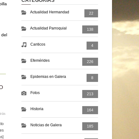
CATEGORIAS
illa
Actualidad Hermandad
22
Actualidad Parroquial
138
 del
Canticos
4
Efemérides
226
Epidemias en Galera
8
O
Fotos
213
Historia
164
trás
cto
Noticias de Galera
185
 es
ás]