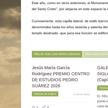
Este año, como en otros anteriores, el Monumento 
del Santo Cristo”, por alojarse en este espacio la 
Curiosamente, esta capilla lateral, de estilo barro
denominaba hasta los años sesenta y setenta del s
templo destinado -que para esa función se edificó
Más de Juan José Molina Sánchez
Más acerca de Ac
Jesús María García
GALE
Rodríguez PREMIO CENTRO
SIGL
DE ESTUDIOS PEDRO
(Capí
SUÁREZ 2026
Histori
Noticias de Galera
2 meses atrás
EL SIGLO
puede e
como di
1
0