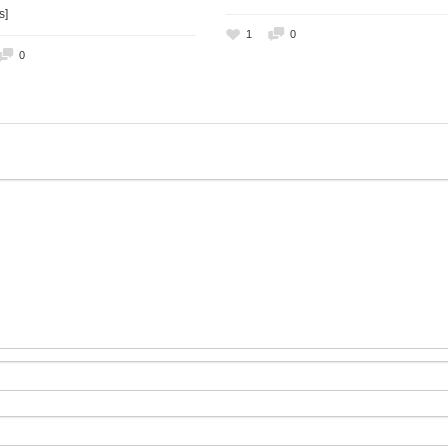
s]
1
0
0