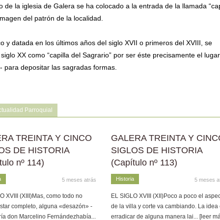
de la iglesia de Galera se ha colocado a la entrada de la llamada “cap
imagen del patrón de la localidad.
co y datada en los últimos años del siglo XVII o primeros del XVIII, se
iglo XX como “capilla del Sagrario” por ser éste precisamente el lugar
- para depositar las sagradas formas.
tualidad Parroquial
RA TREINTA Y CINCO
GALERA TREINTA Y CINC
OS DE HISTORIA
SIGLOS DE HISTORIA
tulo nº 114)
(Capítulo nº 113)
a
Historia
5 meses atrás
5 meses a
 XVIII (XIII)Mas, como todo no
EL SIGLO XVIII (XII)Poco a poco el aspe
star completo, alguna «desazón» -
de la villa y corte va cambiando. La idea
ría don Marcelino Fernándezhabía
...
erradicar de alguna manera lai
... [leer m