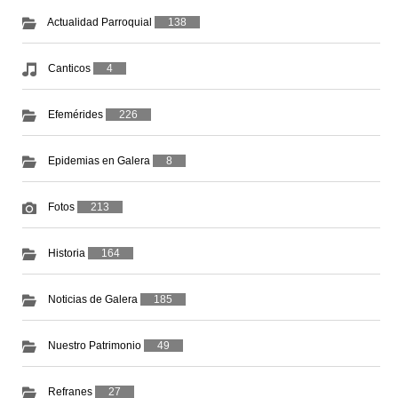
Actualidad Parroquial
138
Canticos
4
Efemérides
226
Epidemias en Galera
8
Fotos
213
Historia
164
Noticias de Galera
185
Nuestro Patrimonio
49
Refranes
27