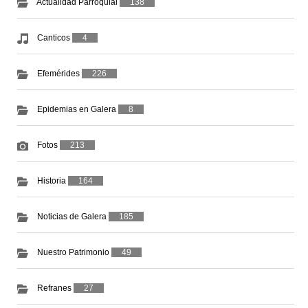
Actualidad Parroquial
138
Canticos
4
Efemérides
226
Epidemias en Galera
8
Fotos
213
Historia
164
Noticias de Galera
185
Nuestro Patrimonio
49
Refranes
27