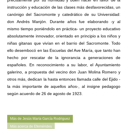
precisamente por su humildad y buen hacer en favor de la
instrucción y educación de las clases más desfavorecidas, un
canónigo del Sacromonte y catedrático de su Universidad:
don Andrés Manjón. Durante años fue elaborando -y al
mismo tiempo poniéndolo en práctica- un proyecto educativo
absolutamente innovador, orientado en principio a los niños y
niñas gitanas que vivían en el barrio del Sacromonte. Todo
ello desembocó en las Escuelas del Ave María, que tanto han
hecho por rescatar de la ignorancia a generaciones de
españoles. En reconocimiento a su labor, el Ayuntamiento
galerino, a propuesta del vecino don Juan Molina Romero y
otros más, dedican la hasta entonces llamada calle del Ejido -
la más importante de aquellos años-, al insigne pedagogo
según acuerdo de 26 de agosto de 1923.
Más de Jesús María García Rodriguez
Más acerca de Efemérides