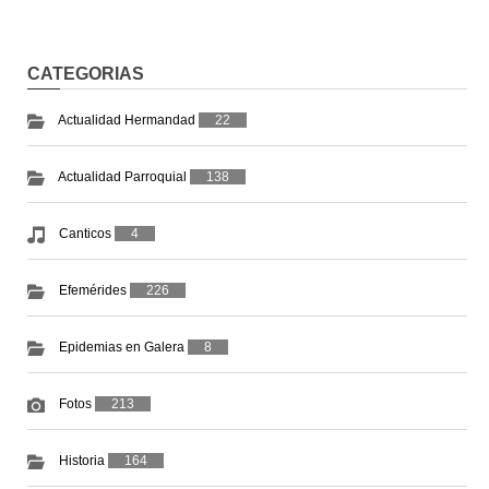
CATEGORIAS
Actualidad Hermandad
22
Actualidad Parroquial
138
Canticos
4
Efemérides
226
Epidemias en Galera
8
Fotos
213
Historia
164