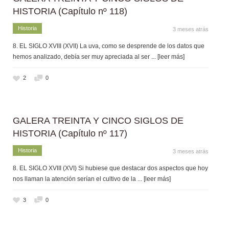
HISTORIA (Capítulo nº 118)
Historia
3 meses atrás
8. EL SIGLO XVIII (XVII) La uva, como se desprende de los datos que
hemos analizado, debía ser muy apreciada al ser
... [leer más]
2
0
GALERA TREINTA Y CINCO SIGLOS DE
HISTORIA (Capítulo nº 117)
Historia
3 meses atrás
8. EL SIGLO XVIII (XVI) Si hubiese que destacar dos aspectos que hoy
nos llaman la atención serían el cultivo de la
... [leer más]
3
0