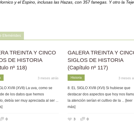
ornico y el Espino, inclusas las Hazas, con 357 fanegas. Y otro la Tej
e Efemérides
RA TREINTA Y CINCO
GALERA TREINTA Y CINC
OS DE HISTORIA
SIGLOS DE HISTORIA
tulo nº 118)
(Capítulo nº 117)
a
Historia
3 meses atrás
3 meses a
GLO XVIII (XVII) La uva, como se
8. EL SIGLO XVIII (XVI) Si hubiese que
de de los datos que hemos
destacar dos aspectos que hoy nos llam
o, debía ser muy apreciada al ser
...
la atención serían el cultivo de la
... [leer
s]
más]
0
3
0