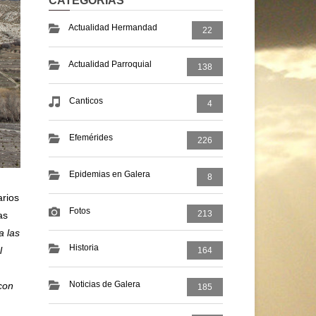
CATEGORIAS
Actualidad Hermandad
22
Actualidad Parroquial
138
Canticos
4
Efemérides
226
Epidemias en Galera
8
arios
Fotos
213
as
a las
Historia
l
164
Noticias de Galera
con
185