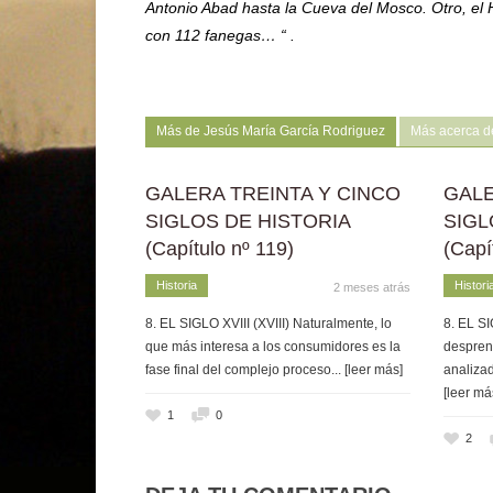
Antonio Abad hasta la Cueva del Mosco. Otro, el H
con 112 fanegas… “ .
Más de Jesús María García Rodriguez
Más acerca d
GALERA TREINTA Y CINCO
GALE
SIGLOS DE HISTORIA
SIGL
(Capítulo nº 119)
(Capí
Historia
Histori
2 meses atrás
8. EL SIGLO XVIII (XVIII) Naturalmente, lo
8. EL SI
que más interesa a los consumidores es la
despren
fase final del complejo proceso
... [leer más]
analizad
[leer má
1
0
2