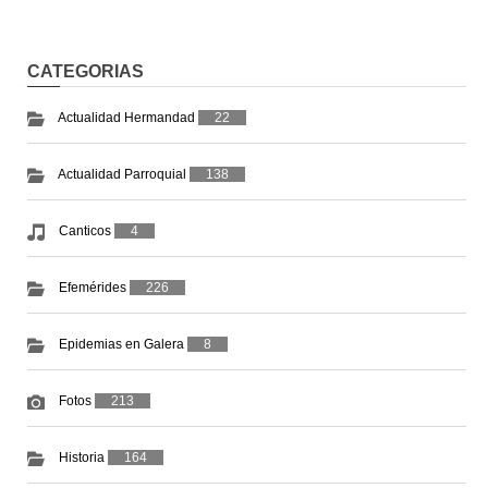
CATEGORIAS
Actualidad Hermandad
22
Actualidad Parroquial
138
Canticos
4
Efemérides
226
Epidemias en Galera
8
Fotos
213
Historia
164