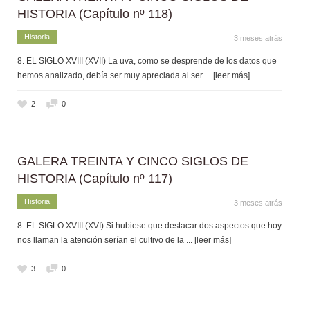
HISTORIA (Capítulo nº 118)
Historia
3 meses atrás
8. EL SIGLO XVIII (XVII) La uva, como se desprende de los datos que
hemos analizado, debía ser muy apreciada al ser
... [leer más]
2
0
GALERA TREINTA Y CINCO SIGLOS DE
HISTORIA (Capítulo nº 117)
Historia
3 meses atrás
8. EL SIGLO XVIII (XVI) Si hubiese que destacar dos aspectos que hoy
nos llaman la atención serían el cultivo de la
... [leer más]
3
0