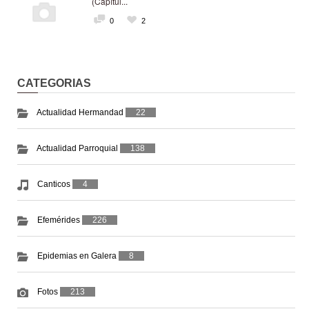
(Capítul...
0
2
CATEGORIAS
Actualidad Hermandad
22
Actualidad Parroquial
138
Canticos
4
Efemérides
226
Epidemias en Galera
8
Fotos
213