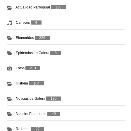
Actualidad Parroquial
138
Canticos
4
Efemérides
226
Epidemias en Galera
8
Fotos
213
Historia
164
Noticias de Galera
185
Nuestro Patrimonio
49
Refranes
27