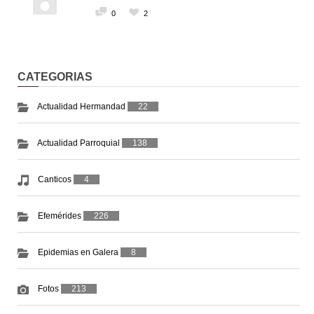
0
2
CATEGORIAS
Actualidad Hermandad
22
Actualidad Parroquial
138
Canticos
4
Efemérides
226
Epidemias en Galera
8
Fotos
213