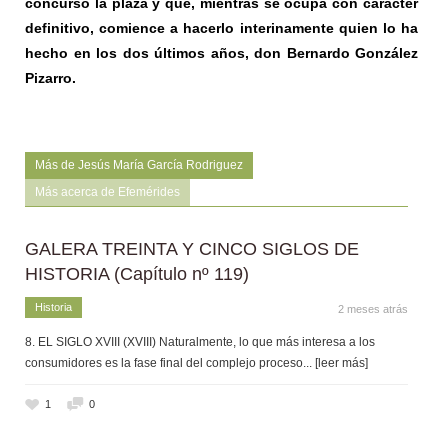
concurso la plaza y que, mientras se ocupa con carácter
definitivo, comience a hacerlo interinamente quien lo ha
hecho en los dos últimos años, don Bernardo González
Pizarro.
Más de Jesús María García Rodriguez
Más acerca de Efemérides
GALERA TREINTA Y CINCO SIGLOS DE
HISTORIA (Capítulo nº 119)
Historia
2 meses atrás
8. EL SIGLO XVIII (XVIII) Naturalmente, lo que más interesa a los
consumidores es la fase final del complejo proceso
... [leer más]
1
0