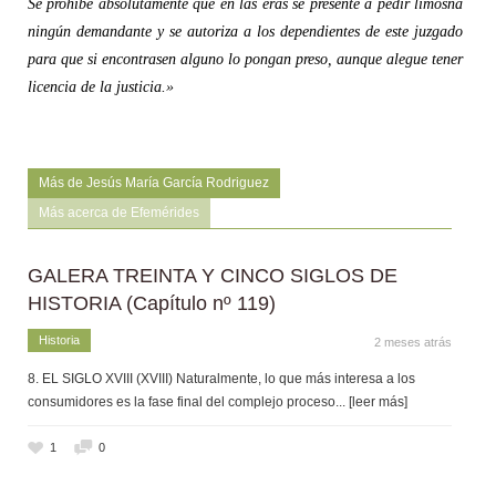
Se prohíbe absolutamente que en las eras se presente a pedir limosna
ningún demandante y se autoriza a los dependientes de este juzgado
para que si encontrasen alguno lo pongan preso, aunque alegue tener
licencia de la justicia.»
Más de Jesús María García Rodriguez
Más acerca de Efemérides
GALERA TREINTA Y CINCO SIGLOS DE
HISTORIA (Capítulo nº 119)
Historia
2 meses atrás
8. EL SIGLO XVIII (XVIII) Naturalmente, lo que más interesa a los
consumidores es la fase final del complejo proceso
... [leer más]
1
0