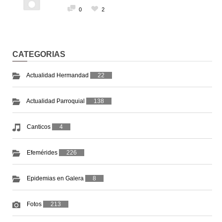
0
2
CATEGORIAS
Actualidad Hermandad
22
Actualidad Parroquial
138
Canticos
4
Efemérides
226
Epidemias en Galera
8
Fotos
213