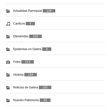
Actualidad Parroquial
138
Canticos
4
Efemérides
226
Epidemias en Galera
8
Fotos
213
Historia
164
Noticias de Galera
185
Nuestro Patrimonio
49