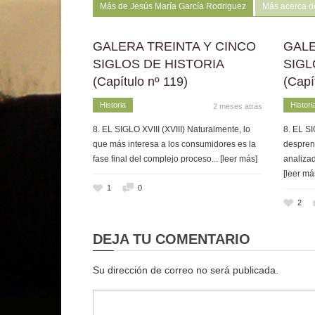
Más de Jesús María García Rodriguez
Más acerca d
GALERA TREINTA Y CINCO
GALE
SIGLOS DE HISTORIA
SIGL
(Capítulo nº 119)
(Capí
Historia
Histori
2 meses atrás
8. EL SIGLO XVIII (XVIII) Naturalmente, lo
8. EL SI
que más interesa a los consumidores es la
despren
fase final del complejo proceso
... [leer más]
analizad
[leer má
1
0
2
DEJA TU COMENTARIO
Su dirección de correo no será publicada.