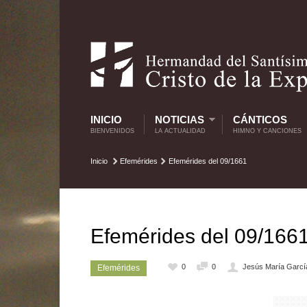
INICIO
NOTICIAS
CÁNTICOS
BIENVENIDOS
LA ACTUALIDAD
HIMNO Y CANCIONES
Inicio
Efemérides
Efemérides del 09/1661
Efemérides del 09/166
0
0
Jesús María Garcí
Efemérides