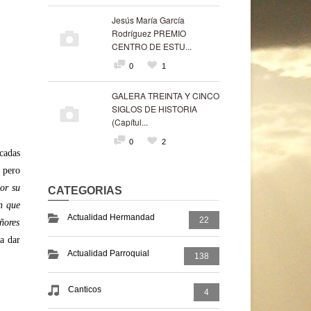
Jesús María García
Rodríguez PREMIO
CENTRO DE ESTU...
0
1
GALERA TREINTA Y CINCO
SIGLOS DE HISTORIA
(Capítul...
0
2
cadas
 pero
por su
CATEGORIAS
n que
Actualidad Hermandad
22
ñores
 a dar
Actualidad Parroquial
138
Canticos
4