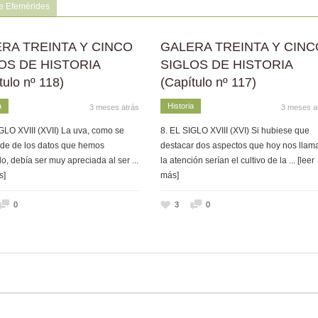
e Efemérides
RA TREINTA Y CINCO
GALERA TREINTA Y CINC
OS DE HISTORIA
SIGLOS DE HISTORIA
tulo nº 118)
(Capítulo nº 117)
a
Historia
3 meses atrás
3 meses a
GLO XVIII (XVII) La uva, como se
8. EL SIGLO XVIII (XVI) Si hubiese que
de de los datos que hemos
destacar dos aspectos que hoy nos llam
o, debía ser muy apreciada al ser
...
la atención serían el cultivo de la
... [leer
s]
más]
0
3
0