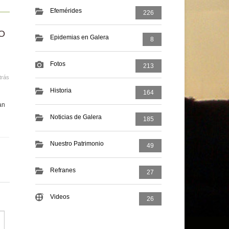
Efemérides
226
O
Epidemias en Galera
8
Fotos
213
trás
Historia
164
an
Noticias de Galera
185
Nuestro Patrimonio
49
Refranes
27
Videos
26