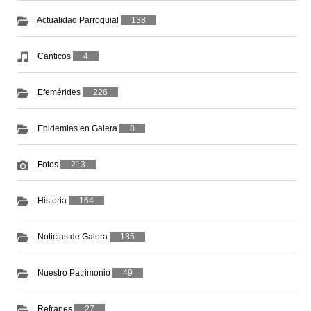
Actualidad Parroquial
138
Canticos
4
Efemérides
226
Epidemias en Galera
8
Fotos
213
Historia
164
Noticias de Galera
185
Nuestro Patrimonio
49
Refranes
27