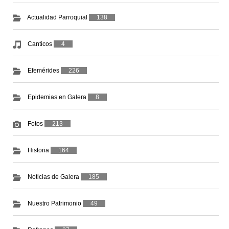
Actualidad Parroquial
138
Canticos
4
Efemérides
226
Epidemias en Galera
8
Fotos
213
Historia
164
Noticias de Galera
185
Nuestro Patrimonio
49