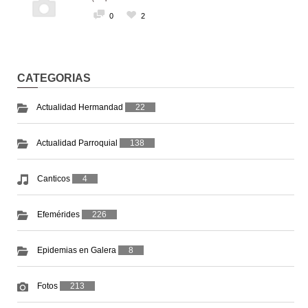
0
2
CATEGORIAS
Actualidad Hermandad
22
Actualidad Parroquial
138
Canticos
4
Efemérides
226
Epidemias en Galera
8
Fotos
213