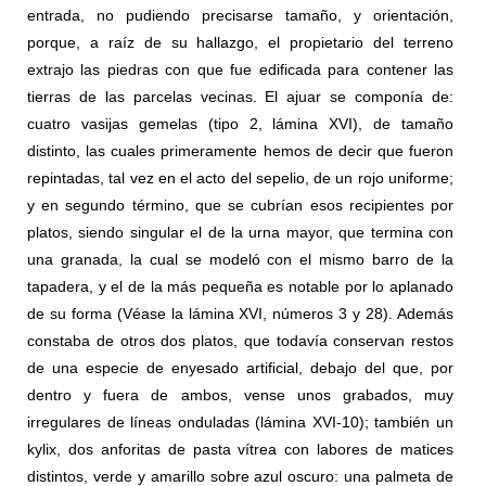
entrada, no pudiendo precisarse tamaño, y orientación,
porque, a raíz de su hallazgo, el propietario del terreno
extrajo las piedras con que fue edificada para contener las
tierras de las parcelas vecinas. El ajuar se componía de:
cuatro vasijas gemelas (tipo 2, lámina XVI), de tamaño
distinto, las cuales primeramente hemos de decir que fueron
repintadas, tal vez en el acto del sepelio, de un rojo uniforme;
y en segundo término, que se cubrían esos recipientes por
platos, siendo singular el de la urna mayor, que termina con
una granada, la cual se modeló con el mismo barro de la
tapadera, y el de la más pequeña es notable por lo aplanado
de su forma (Véase la lámina XVI, números 3 y 28). Además
constaba de otros dos platos, que todavía conservan restos
de una especie de enyesado artiﬁcial, debajo del que, por
dentro y fuera de ambos, vense unos grabados, muy
irregulares de líneas onduladas (lámina XVI-10); también un
kylix, dos anforitas de pasta vítrea con labores de matices
distintos, verde y amarillo sobre azul oscuro: una palmeta de