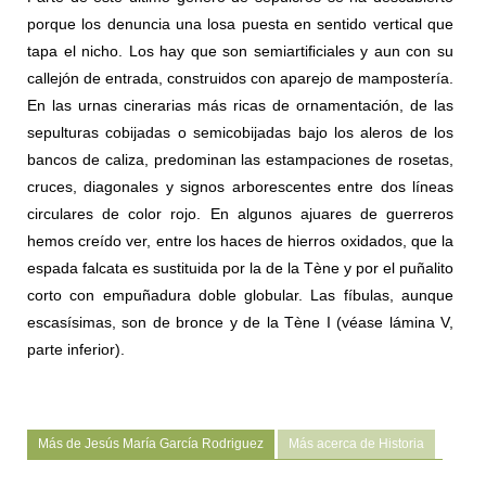
porque los denuncia una losa puesta en sentido vertical que
tapa el nicho. Los hay que son semiartiﬁciales y aun con su
callejón de entrada, construidos con aparejo de mampostería.
En las urnas cinerarias más ricas de ornamentación, de las
sepulturas cobijadas o semicobijadas bajo los aleros de los
bancos de caliza, predominan las estampaciones de rosetas,
cruces, diagonales y signos arborescentes entre dos líneas
circulares de color rojo. En algunos ajuares de guerreros
hemos creído ver, entre los haces de hierros oxidados, que la
espada falcata es sustituida por la de la Tène y por el puñalito
corto con empuñadura doble globular. Las fíbulas, aunque
escasísimas, son de bronce y de la Tène I (véase lámina V,
parte inferior).
Más de Jesús María García Rodriguez
Más acerca de Historia