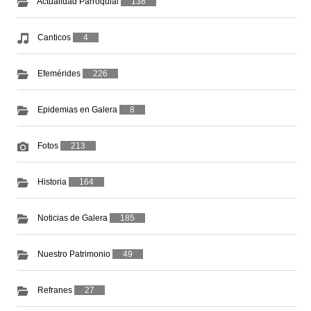
Actualidad Parroquial
138
Canticos
4
Efemérides
226
Epidemias en Galera
8
Fotos
213
Historia
164
Noticias de Galera
185
Nuestro Patrimonio
49
Refranes
27