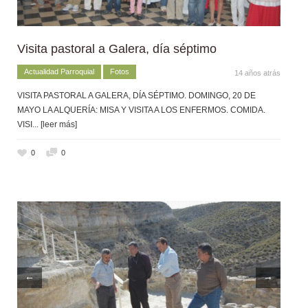
Visita pastoral a Galera, día séptimo
Actualidad Parroquial
Fotos
14 años atrás
VISITA PASTORAL A GALERA, DÍA SÉPTIMO. DOMINGO, 20 DE
MAYO LA ALQUERÍA: MISA Y VISITA A LOS ENFERMOS. COMIDA.
VISI
... [leer más]
0
0
←
→