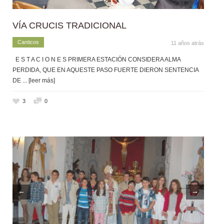
VÍA CRUCIS TRADICIONAL
Canticos
11 años atrás
E S T A C I O N E S PRIMERA ESTACIÓN CONSIDERA ALMA
PERDIDA, QUE EN AQUESTE PASO FUERTE DIERON SENTENCIA
DE
... [leer más]
3
0
←
→