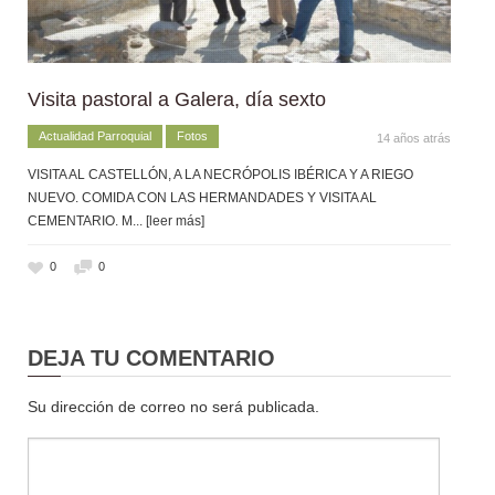
Visita pastoral a Galera, día sexto
Actualidad Parroquial
Fotos
14 años atrás
VISITA AL CASTELLÓN, A LA NECRÓPOLIS IBÉRICA Y A RIEGO
NUEVO. COMIDA CON LAS HERMANDADES Y VISITA AL
CEMENTARIO. M
... [leer más]
0
0
DEJA TU COMENTARIO
Su dirección de correo no será publicada.