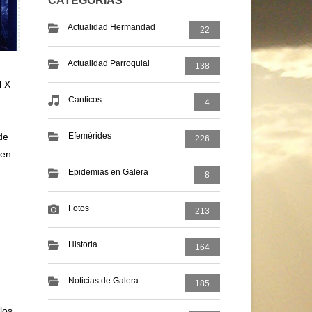
CATEGORIAS
Actualidad Hermandad
22
Actualidad Parroquial
138
l X
Canticos
4
Efemérides
de
226
 en
Epidemias en Galera
8
Fotos
213
Historia
164
Noticias de Galera
185
los