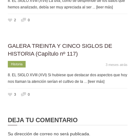
8. EL SIGLO XVIII (XVII) La uva, como se desprende de los datos que
hemos analizado, debía ser muy apreciada al ser
... [leer más]
2
0
GALERA TREINTA Y CINCO SIGLOS DE
HISTORIA (Capítulo nº 117)
Historia
3 meses atrás
8. EL SIGLO XVIII (XVI) Si hubiese que destacar dos aspectos que hoy
nos llaman la atención serían el cultivo de la
... [leer más]
3
0
DEJA TU COMENTARIO
Su dirección de correo no será publicada.