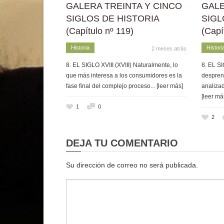
GALERA TREINTA Y CINCO
GALE
SIGLOS DE HISTORIA
SIGL
(Capítulo nº 119)
(Capí
Historia
Histori
2 meses atrás
8. EL SIGLO XVIII (XVIII) Naturalmente, lo
8. EL SI
que más interesa a los consumidores es la
despren
fase final del complejo proceso
... [leer más]
analizad
[leer má
1
0
2
DEJA TU COMENTARIO
Su dirección de correo no será publicada.