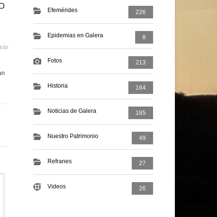
O
Efemérides
226
Epidemias en Galera
8
trás
Fotos
213
an
Historia
164
Noticias de Galera
185
Nuestro Patrimonio
49
Refranes
27
Videos
26