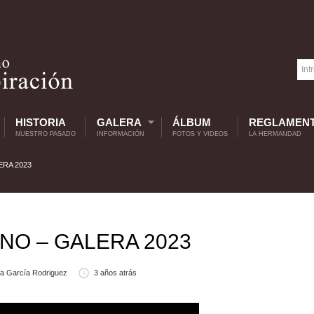
HISTORIA
GALERA
ÁLBUM
REGLAMEN
NUESTRO PASADO
INFORMACIÓN
FOTOS Y VIDEOS
LA HERMANDAD
ERA 2023
INO – GALERA 2023
a García Rodriguez
3 años atrás