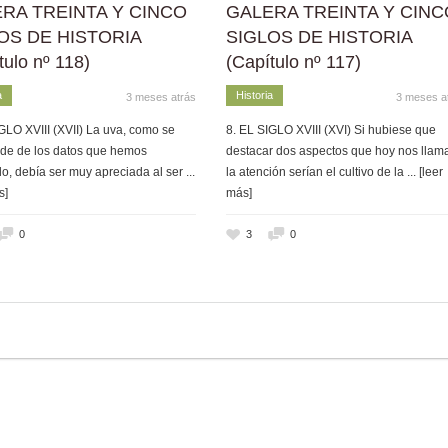
RA TREINTA Y CINCO
GALERA TREINTA Y CINC
OS DE HISTORIA
SIGLOS DE HISTORIA
tulo nº 118)
(Capítulo nº 117)
a
Historia
3 meses atrás
3 meses a
GLO XVIII (XVII) La uva, como se
8. EL SIGLO XVIII (XVI) Si hubiese que
de de los datos que hemos
destacar dos aspectos que hoy nos llam
o, debía ser muy apreciada al ser
...
la atención serían el cultivo de la
... [leer
s]
más]
0
3
0