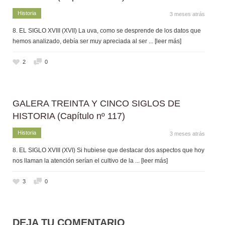
Historia
3 meses atrás
8. EL SIGLO XVIII (XVII) La uva, como se desprende de los datos que
hemos analizado, debía ser muy apreciada al ser
... [leer más]
2
0
GALERA TREINTA Y CINCO SIGLOS DE
HISTORIA (Capítulo nº 117)
Historia
3 meses atrás
8. EL SIGLO XVIII (XVI) Si hubiese que destacar dos aspectos que hoy
nos llaman la atención serían el cultivo de la
... [leer más]
3
0
DEJA TU COMENTARIO