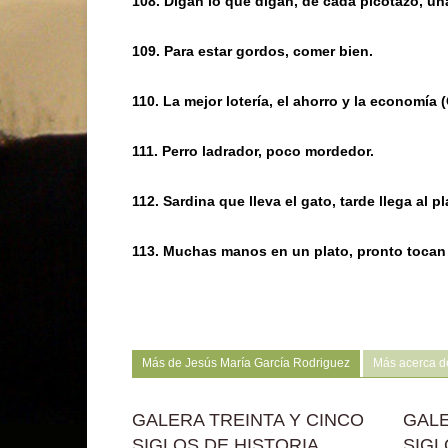
108. Digan lo que digan, de cada picotazo, un
109. Para estar gordos, comer bien.
110. La mejor lotería, el ahorro y la economía 
111. Perro ladrador, poco mordedor.
112. Sardina que lleva el gato, tarde llega al pl
113. Muchas manos en un plato, pronto tocan 
Más de Jesús María García Rodriguez
Más acerca d
GALERA TREINTA Y CINCO
GALE
SIGLOS DE HISTORIA
SIGL