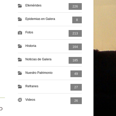
Efemérides
226
Epidemias en Galera
8
Fotos
213
Historia
164
Noticias de Galera
185
Nuestro Patrimonio
49
Refranes
27
Videos
26
O