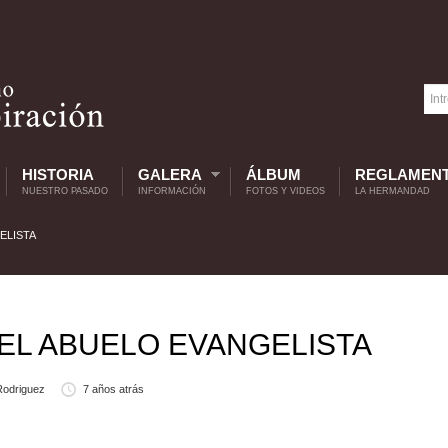
HISTORIA
GALERA
ÁLBUM
REGLAMEN
NUESTRO PASADO
INFORMACIÓN
FOTOS Y VIDEOS
LA HERMANDAD
ELISTA
DEL ABUELO EVANGELISTA
Rodriguez
7 años atrás