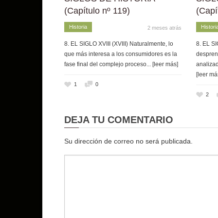
(Capítulo nº 119)
(Capí
Historia
Histori
2 meses atrás
8. EL SIGLO XVIII (XVIII) Naturalmente, lo
8. EL SI
que más interesa a los consumidores es la
despren
fase final del complejo proceso
... [leer más]
analizad
[leer má
1
0
2
DEJA TU COMENTARIO
Su dirección de correo no será publicada.