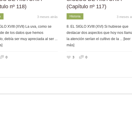
tulo nº 118)
(Capítulo nº 117)
a
Historia
3 meses atrás
3 meses a
GLO XVIII (XVII) La uva, como se
8. EL SIGLO XVIII (XVI) Si hubiese que
de de los datos que hemos
destacar dos aspectos que hoy nos llam
o, debía ser muy apreciada al ser
...
la atención serían el cultivo de la
... [leer
s]
más]
0
3
0