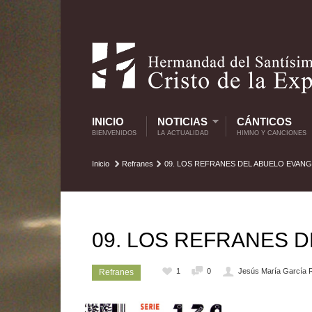
INICIO
NOTICIAS
CÁNTICOS
BIENVENIDOS
LA ACTUALIDAD
HIMNO Y CANCIONES
Inicio
Refranes
09. LOS REFRANES DEL ABUELO EVANG
09. LOS REFRANES 
1
0
Jesús María García 
Refranes