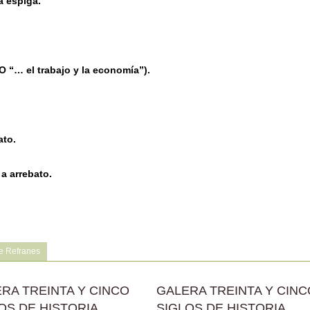
a espiga.
(O “… el trabajo y la economía”).
ato.
a arrebato.
e Refranes
RA TREINTA Y CINCO
GALERA TREINTA Y CINC
OS DE HISTORIA
SIGLOS DE HISTORIA