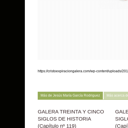
https://cristoexpiraciongalera.com/wp-content/uploa
Más de Jesús María García Rodriguez
Más acerca d
GALERA TREINTA Y CINCO
GALE
SIGLOS DE HISTORIA
SIGL
(Capítulo nº 119)
(Capí