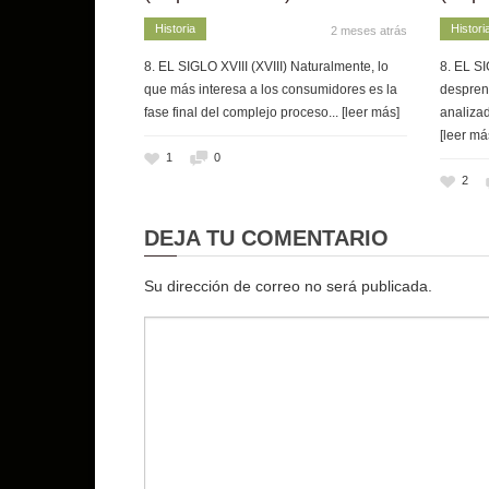
Historia
Histori
2 meses atrás
8. EL SIGLO XVIII (XVIII) Naturalmente, lo
8. EL SI
que más interesa a los consumidores es la
despren
fase final del complejo proceso
... [leer más]
analizad
[leer má
1
0
2
DEJA TU COMENTARIO
Su dirección de correo no será publicada.