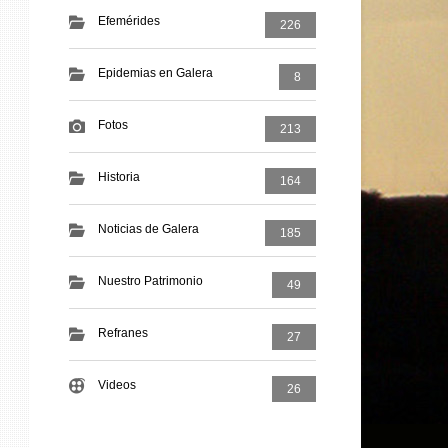
Efemérides
226
Epidemias en Galera
8
Fotos
213
Historia
164
Noticias de Galera
185
Nuestro Patrimonio
49
Refranes
27
Videos
26