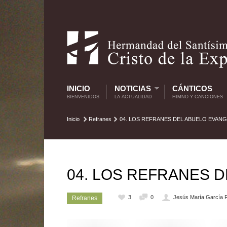
INICIO
NOTICIAS
CÁNTICOS
BIENVENIDOS
LA ACTUALIDAD
HIMNO Y CANCIONES
Inicio
Refranes
04. LOS REFRANES DEL ABUELO EVANG
04. LOS REFRANES 
3
0
Jesús María García 
Refranes