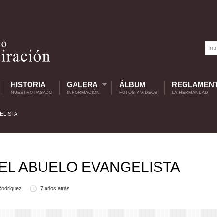
HISTORIA
GALERA
ÁLBUM
REGLAMEN
NUESTRO PASADO
INFORMACIÓN
FOTOS Y VIDEOS
LA HERMANDAD
ELISTA
DEL ABUELO EVANGELISTA
Rodriguez
7 años atrás