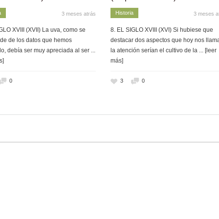
a
Historia
3 meses atrás
3 meses a
GLO XVIII (XVII) La uva, como se
8. EL SIGLO XVIII (XVI) Si hubiese que
de de los datos que hemos
destacar dos aspectos que hoy nos llam
o, debía ser muy apreciada al ser
...
la atención serían el cultivo de la
... [leer
s]
más]
0
3
0