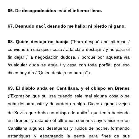
66. De desagradecidos está el infierno lleno.
67. Desnudo nací, desnudo me hallo: ni pierdo ni gano.
68. Quien destaja no baraja
(“Para después no altercar, /
conviene en cualquier cosa / a la clara destajar / y no para el
fin dejar / la negociación dudosa, / porque por aquesta vía
/cualquier duda se ataja / y cesa con toda porfía; por eso
dicen hoy día / ‘Quien destaja no baraja’”).
69. El diablo anda en Cantillana, y el obispo en Brenes
(“Expresión que su usa cuando sale mal alguna cosa o se
nota desbarajuste y desorden en algo. Dicen algunos viejos
1
de Sevilla que hubo un obispo de anillo
que tenía hacienda
en Brenes; y estando él allí unos sobrinos suyos hicieron en
Cantillana algunos desafueros y ruidos de noche, formando
estantiguas y espantando la gente para fines de sus