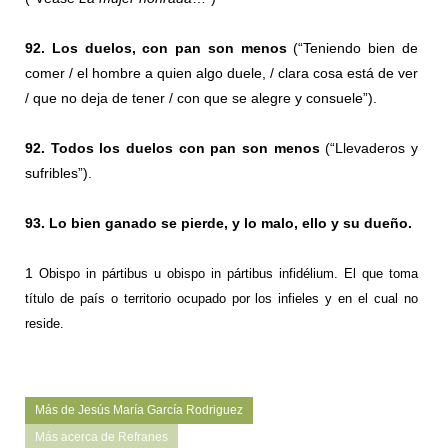
92. Los duelos, con pan son menos
(“Teniendo bien de
comer / el hombre a quien algo duele, / clara cosa está de ver
/ que no deja de tener / con que se alegre y consuele”).
92. Todos los duelos con pan son menos
(“Llevaderos y
sufribles”).
93. Lo bien ganado se pierde, y lo malo, ello y su dueño.
1
Obispo in pártibus u obispo in pártibus infidélium. El que toma
título de país o territorio ocupado por los infieles y en el cual no
reside.
Más de Jesús María García Rodriguez
Más acerca de Refranes