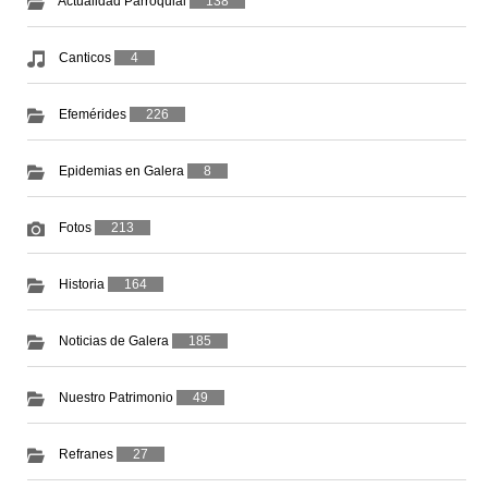
Actualidad Parroquial
138
Canticos
4
Efemérides
226
Epidemias en Galera
8
Fotos
213
Historia
164
Noticias de Galera
185
Nuestro Patrimonio
49
Refranes
27