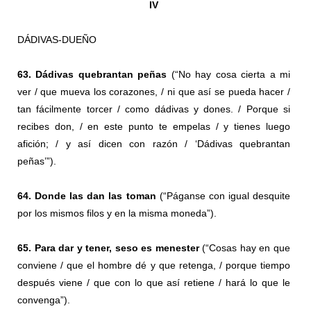
IV
DÁDIVAS-DUEÑO
63. Dádivas quebrantan peñas
(“No hay cosa cierta a mi
ver / que mueva los corazones, / ni que así se pueda hacer /
tan fácilmente torcer / como dádivas y dones. / Porque si
recibes don, / en este punto te empelas / y tienes luego
afición; / y así dicen con razón / ‘Dádivas quebrantan
peñas’”).
64. Donde las dan las toman
(“Páganse con igual desquite
por los mismos filos y en la misma moneda”).
65. Para dar y tener, seso es menester
(“Cosas hay en que
conviene / que el hombre dé y que retenga, / porque tiempo
después viene / que con lo que así retiene / hará lo que le
convenga”).