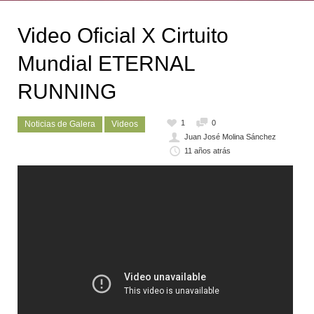
Video Oficial X Cirtuito
Mundial ETERNAL
RUNNING
1
0
Noticias de Galera
Videos
Juan José Molina Sánchez
11 años atrás