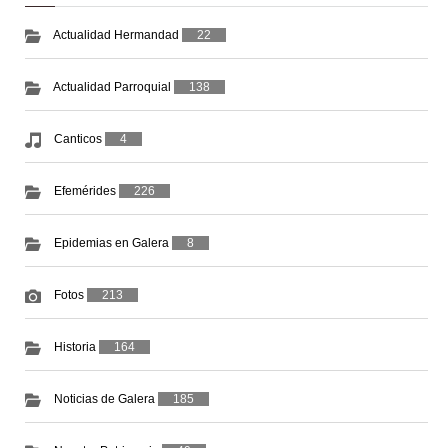
Actualidad Hermandad
22
Actualidad Parroquial
138
Canticos
4
Efemérides
226
Epidemias en Galera
8
Fotos
213
Historia
164
Noticias de Galera
185