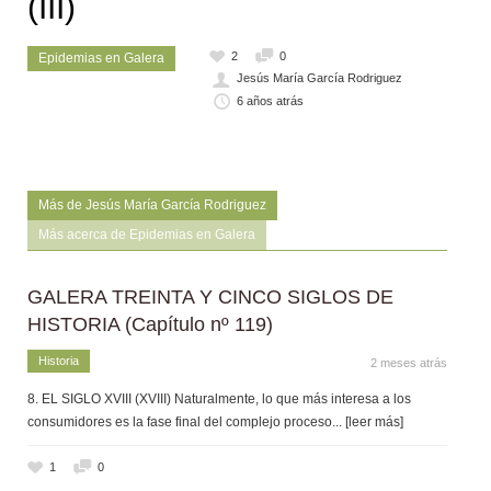
(III)
2
0
Epidemias en Galera
Jesús María García Rodriguez
6 años atrás
Más de Jesús María García Rodriguez
Más acerca de Epidemias en Galera
GALERA TREINTA Y CINCO SIGLOS DE
HISTORIA (Capítulo nº 119)
Historia
2 meses atrás
8. EL SIGLO XVIII (XVIII) Naturalmente, lo que más interesa a los
consumidores es la fase final del complejo proceso
... [leer más]
1
0