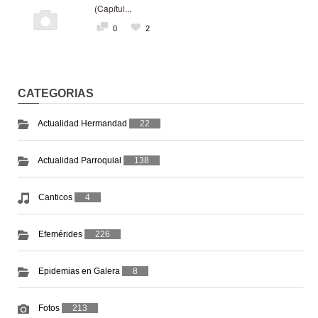
(Capítul...
0
2
CATEGORIAS
Actualidad Hermandad
22
Actualidad Parroquial
138
Canticos
4
Efemérides
226
Epidemias en Galera
8
Fotos
213