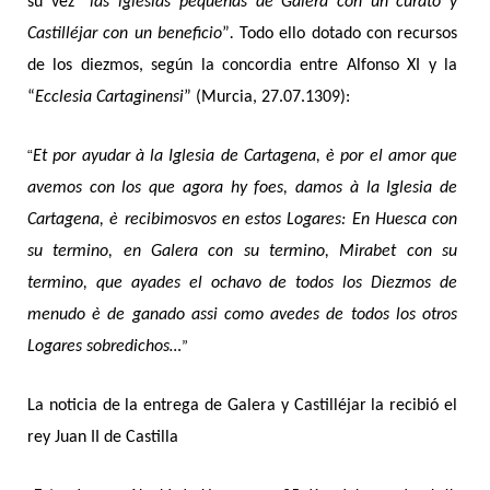
su vez “
las iglesias pequeñas de Galera con un curato y
Castilléjar con un beneficio
”
.
Todo ello dotado con recursos
de los diezmos, según la concordia entre Alfonso XI y la
“
Ecclesia Cartaginensi
” (Murcia, 27.07.1309):
“
Et por ayudar à la Iglesia de Cartagena, è por el amor que
avemos con los que agora hy foes, damos à la Iglesia de
Cartagena, è recibimosvos en estos Logares: En Huesca con
su termino, en Galera con su termino, Mirabet con su
termino, que ayades el ochavo de todos los Diezmos de
menudo è de ganado assi como avedes de todos los otros
Logares sobredichos…
”
La noticia de la entrega de Galera y Castilléjar la recibió el
rey Juan II de Castilla