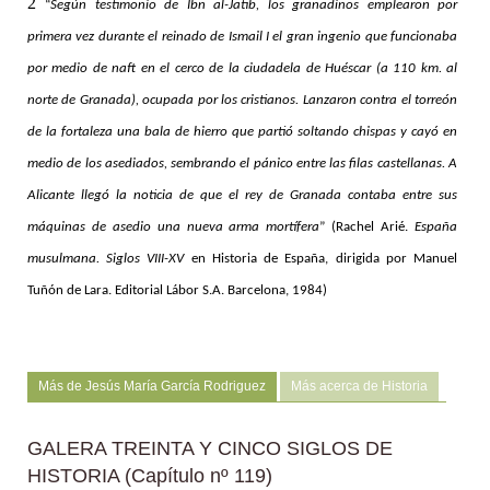
2
“
Según testimonio de Ibn al-Jatib, los granadinos emplearon por
primera vez durante el reinado de Ismail I el gran ingenio que funcionaba
por medio de naft en el cerco de la ciudadela de Huéscar (a 110 km. al
norte de Granada), ocupada por los cristianos. Lanzaron contra el torreón
de la fortaleza una bala de hierro que partió soltando chispas y cayó en
medio de los asediados, sembrando el pánico entre las filas castellanas. A
Alicante llegó la noticia de que el rey de Granada contaba entre sus
máquinas de asedio una nueva arma mortífera
” (Rachel Arié.
España
musulmana. Siglos VIII-XV
en Historia de España, dirigida por Manuel
Tuñón de Lara. Editorial Lábor S.A. Barcelona, 1984)
Más de Jesús María García Rodriguez
Más acerca de Historia
GALERA TREINTA Y CINCO SIGLOS DE
HISTORIA (Capítulo nº 119)