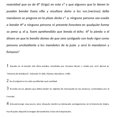
nezesidad que ay de tt
º (trigo)
en esta v
ª
y que algunos que lo tienen lo
pueden bender fuera villa y resultara daño a los vos.
(vecinos)
della
mandaron se pregone en la plaza desta vª
q. ninguna persona sea osada
a bender tt
º
a ninguna persona ni presente forastera en qualquier forma
so pena q. el q. fuere aprehendido que benda el dcho. tt
º
lo pierda o el
dinero en que lo bendio demas de que sera castigado con todo rigor como
persona ynobediente a los mandatos de la juzia. y ansi lo mandaron y
firmaron
”
1
Basado en el estudio del clima andaluz estudiado por Fontana Tarrast y citado por A.M. Bernal en
“Historia de Andalucía”. Volumen VI. Edit. Planeta. Barcelona, 1980.
2
En el original no ha sido posible leer qué cantidad.
3
El aceite era un género que debía vender en régimen de monopolio en los estancos controlados por el
Concejo.
4
Este personaje, muy pocos años después, tendrá un destacado protagonismo en la historia de Galera.
Fue él quien adquirió la imagen del Santísimo Cristo de la Expiración.