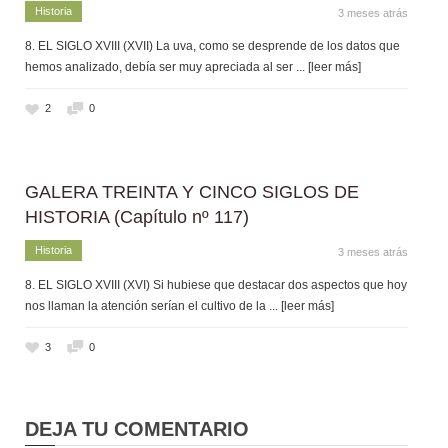
Historia
3 meses atrás
8. EL SIGLO XVIII (XVII) La uva, como se desprende de los datos que
hemos analizado, debía ser muy apreciada al ser
... [leer más]
2
0
GALERA TREINTA Y CINCO SIGLOS DE
HISTORIA (Capítulo nº 117)
Historia
3 meses atrás
8. EL SIGLO XVIII (XVI) Si hubiese que destacar dos aspectos que hoy
nos llaman la atención serían el cultivo de la
... [leer más]
3
0
DEJA TU COMENTARIO