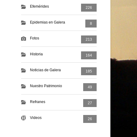
Efemérides
226
Epidemias en Galera
8
Fotos
213
Historia
164
Noticias de Galera
185
Nuestro Patrimonio
49
Refranes
27
Videos
26