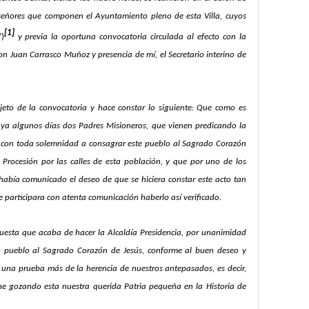
 señores que componen el Ayuntamiento pleno de esta Villa, cuyos
[1]
’)
y previa la oportuna convocatoria circulada al efecto con la
Don Juan Carrasco Muñoz y presencia de mí, el Secretario interino de
bjeto de la convocatoria y hace constar lo siguiente: Que como es
 ya algunos días dos Padres Misioneros, que vienen predicando la
o con toda solemnidad a consagrar este pueblo al Sagrado Corazón
 Procesión por las calles de esta población, y que por uno de los
 había comunicado el deseo de que se hiciera constar este acto tan
e participara con atenta comunicación haberlo así verificado.
puesta que acaba de hacer la Alcaldía Presidencia, por unanimidad
do pueblo al Sagrado Corazón de Jesús, conforme al buen deseo y
í una prueba más de la herencia de nuestros antepasados, es decir,
e gozando esta nuestra querida Patria pequeña en la Historia de