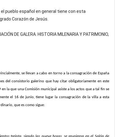
 el pueblo español en general tiene con esta
agrado Corazón de Jesús.
NCIACIÓN DE GALERA. HISTORIA MILENARIA Y PATRIMONIO,
incialmente, se llevan a cabo en torno a la consagración de España
es del consistorio galerino que hay citar obligatoriamente en este
9 en la que una Comisión municipal asiste a los actos que a tal fin se
nte el 16 de junio, tiene lugar la consagración de la villa a esta
rdinario, que es como sigue:
ientos treinta, siendo las nueve horas, se reunieron en el Salón de