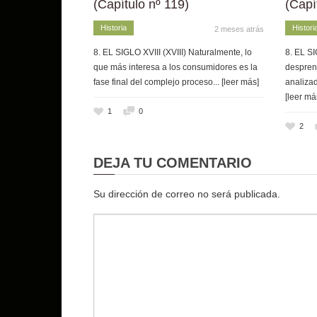
(Capítulo nº 119)
(Capí
Historia
Histori
2 meses atrás
8. EL SIGLO XVIII (XVIII) Naturalmente, lo
8. EL SI
que más interesa a los consumidores es la
despren
fase final del complejo proceso
... [leer más]
analizad
[leer má
1
0
2
DEJA TU COMENTARIO
Su dirección de correo no será publicada.