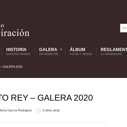
HISTORIA
GALERA
ÁLBUM
REGLAMEN
NUESTRO PASADO
INFORMACIÓN
FOTOS Y VIDEOS
LA HERMANDAD
– GALERA 2020
TO REY – GALERA 2020
aría García Rodriguez
6 años atrás