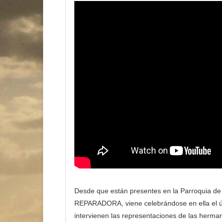
Desde que están presentes en la Parroquia
REPARADORA, viene celebrándose en ella el úl
intervienen las representaciones de las hermand