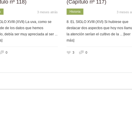
tulo nº 118)
(Capítulo nº 117)
a
Historia
3 meses atrás
3 meses a
GLO XVIII (XVII) La uva, como se
8. EL SIGLO XVIII (XVI) Si hubiese que
de de los datos que hemos
destacar dos aspectos que hoy nos llam
o, debía ser muy apreciada al ser
...
la atención serían el cultivo de la
... [leer
s]
más]
0
3
0