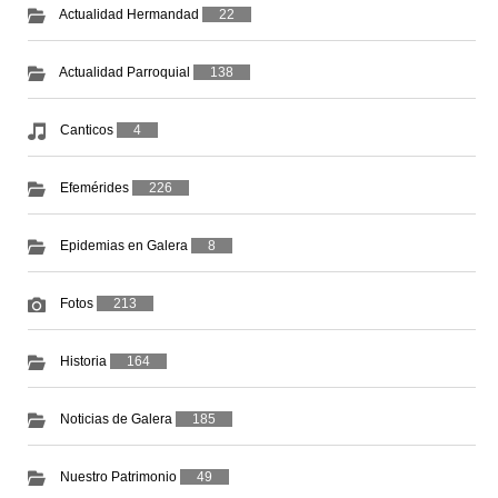
Actualidad Hermandad
22
Actualidad Parroquial
138
Canticos
4
Efemérides
226
Epidemias en Galera
8
Fotos
213
Historia
164
Noticias de Galera
185
Nuestro Patrimonio
49