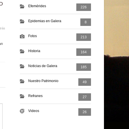
O
Efemérides
226
Epidemias en Galera
8
trás
Fotos
213
an
Historia
164
Noticias de Galera
185
Nuestro Patrimonio
49
Refranes
27
Videos
26