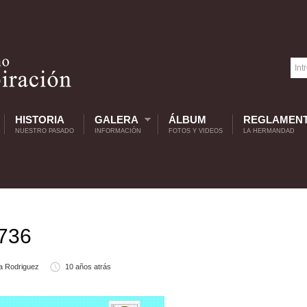
HISTORIA
GALERA
ÁLBUM
REGLAMEN
NUESTRO PASADO
INFORMACIÓN
FOTOS Y VIDEOS
LA HERMANDAD
1736
a Rodriguez
10 años atrás