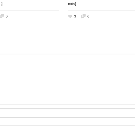
s]
más]
0
3
0