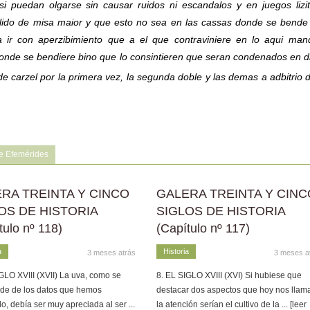
si puedan olgarse sin causar ruidos ni escandalos y en juegos lizi
alido de misa maior y que esto no sea en las cassas donde se bende
 a ir con aperzibimiento que a el que contraviniere en lo aqui ma
onde se bendiere bino que lo consintieren que seran condenados en d
de carzel por la primera vez, la segunda doble y las demas a adbitrio 
e Efemérides
RA TREINTA Y CINCO
GALERA TREINTA Y CINC
OS DE HISTORIA
SIGLOS DE HISTORIA
tulo nº 118)
(Capítulo nº 117)
a
Historia
3 meses atrás
3 meses a
GLO XVIII (XVII) La uva, como se
8. EL SIGLO XVIII (XVI) Si hubiese que
de de los datos que hemos
destacar dos aspectos que hoy nos llam
o, debía ser muy apreciada al ser
...
la atención serían el cultivo de la
... [leer