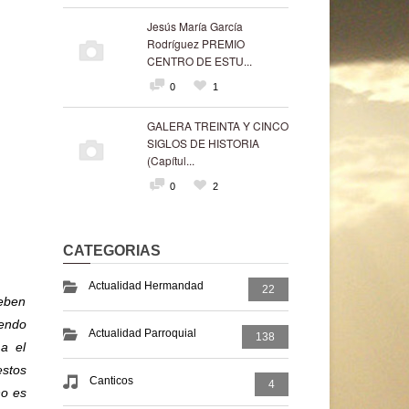
Jesús María García
Rodríguez PREMIO
CENTRO DE ESTU...
0
1
GALERA TREINTA Y CINCO
SIGLOS DE HISTORIA
(Capítul...
0
2
CATEGORIAS
Actualidad Hermandad
22
deben
iendo
Actualidad Parroquial
138
a el
stos
Canticos
4
no es