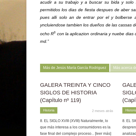
acudir a su trabajo y a buscar su bida y solo 
permitidos los dias de fiesta despues de aber s
pues alli solo an de entrar por el y bolberse
yncluiendose tambien los dueños de las cassas d
s
ocho R
con la aplicazion ordinaria y nuebe dias 
md.”
Más de Jesús María García Rodriguez
Más acerca d
GALERA TREINTA Y CINCO
GALE
SIGLOS DE HISTORIA
SIGL
(Capítulo nº 119)
(Capí
Historia
Histori
2 meses atrás
8. EL SIGLO XVIII (XVIII) Naturalmente, lo
8. EL SI
que más interesa a los consumidores es la
despren
fase final del complejo proceso
... [leer más]
analizad