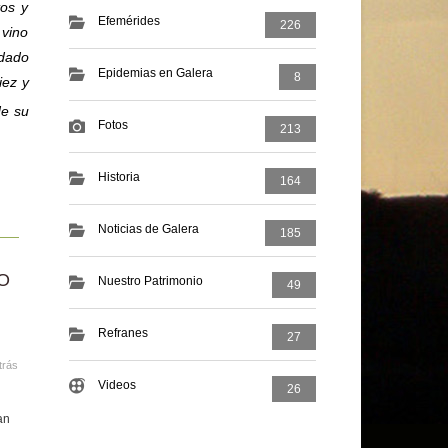
tos y
Efemérides
226
 vino
ndado
Epidemias en Galera
8
iez y
de su
Fotos
213
Historia
164
Noticias de Galera
185
O
Nuestro Patrimonio
49
Refranes
27
trás
Videos
26
an