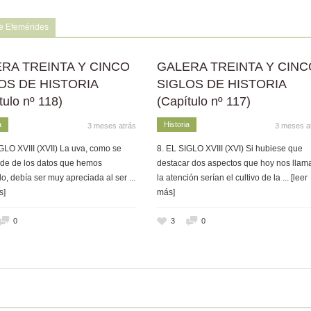
e Efemérides
RA TREINTA Y CINCO
GALERA TREINTA Y CINC
OS DE HISTORIA
SIGLOS DE HISTORIA
tulo nº 118)
(Capítulo nº 117)
a
Historia
3 meses atrás
3 meses a
GLO XVIII (XVII) La uva, como se
8. EL SIGLO XVIII (XVI) Si hubiese que
de de los datos que hemos
destacar dos aspectos que hoy nos llam
o, debía ser muy apreciada al ser
...
la atención serían el cultivo de la
... [leer
s]
más]
0
3
0