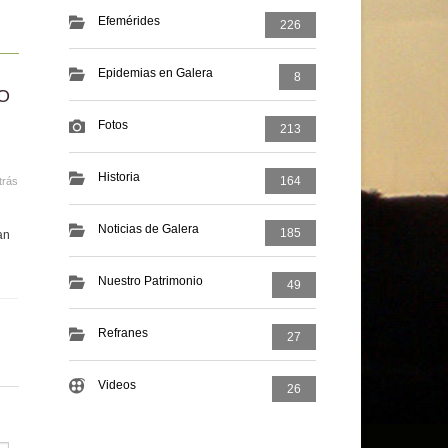
Efemérides
226
Epidemias en Galera
8
O
Fotos
213
Historia
164
trás
Noticias de Galera
185
an
Nuestro Patrimonio
49
Refranes
27
Videos
26