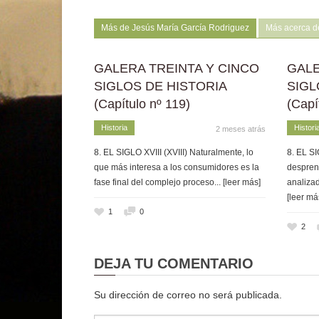
Más de Jesús María García Rodriguez
Más acerca d
GALERA TREINTA Y CINCO
GALE
SIGLOS DE HISTORIA
SIGL
(Capítulo nº 119)
(Capí
Historia
Histori
2 meses atrás
8. EL SIGLO XVIII (XVIII) Naturalmente, lo
8. EL SI
que más interesa a los consumidores es la
despren
fase final del complejo proceso
... [leer más]
analizad
[leer má
1
0
2
DEJA TU COMENTARIO
Su dirección de correo no será publicada.