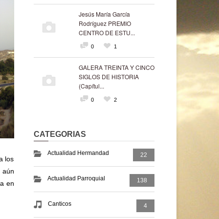
Jesús María García
Rodríguez PREMIO
CENTRO DE ESTU...
0
1
GALERA TREINTA Y CINCO
SIGLOS DE HISTORIA
(Capítul...
0
2
CATEGORIAS
Actualidad Hermandad
22
a los
á aún
Actualidad Parroquial
138
ta en
Canticos
4