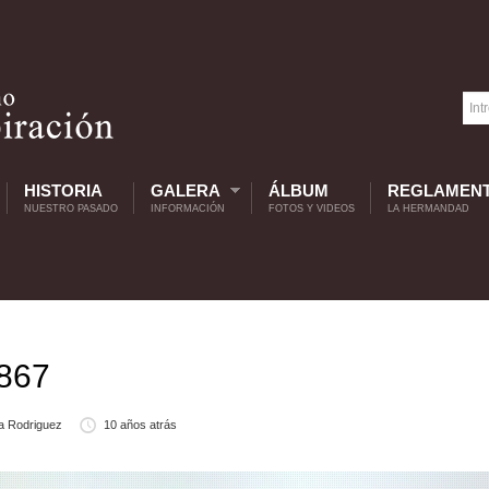
HISTORIA
GALERA
ÁLBUM
REGLAMEN
NUESTRO PASADO
INFORMACIÓN
FOTOS Y VIDEOS
LA HERMANDAD
1867
a Rodriguez
10 años atrás