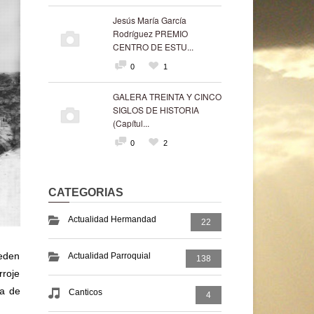
Jesús María García
Rodríguez PREMIO
CENTRO DE ESTU...
0
1
GALERA TREINTA Y CINCO
SIGLOS DE HISTORIA
(Capítul...
0
2
CATEGORIAS
Actualidad Hermandad
22
ueden
Actualidad Parroquial
138
rroje
ra de
Canticos
4