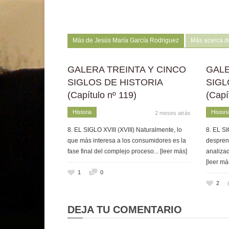
Más de Jesús María García Rodriguez
Más acerca d
GALERA TREINTA Y CINCO
GALE
SIGLOS DE HISTORIA
SIGL
(Capítulo nº 119)
(Capí
Historia
Histori
2 meses atrás
8. EL SIGLO XVIII (XVIII) Naturalmente, lo
8. EL SI
que más interesa a los consumidores es la
despren
fase final del complejo proceso
... [leer más]
analizad
[leer má
1
0
2
DEJA TU COMENTARIO