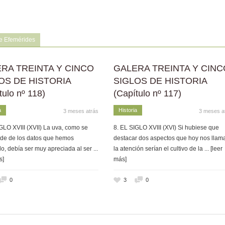
e Efemérides
RA TREINTA Y CINCO
GALERA TREINTA Y CINC
OS DE HISTORIA
SIGLOS DE HISTORIA
tulo nº 118)
(Capítulo nº 117)
a
Historia
3 meses atrás
3 meses a
GLO XVIII (XVII) La uva, como se
8. EL SIGLO XVIII (XVI) Si hubiese que
de de los datos que hemos
destacar dos aspectos que hoy nos llam
o, debía ser muy apreciada al ser
...
la atención serían el cultivo de la
... [leer
s]
más]
0
3
0