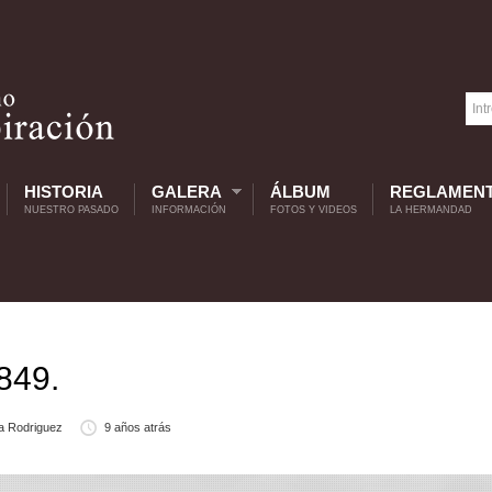
HISTORIA
GALERA
ÁLBUM
REGLAMEN
NUESTRO PASADO
INFORMACIÓN
FOTOS Y VIDEOS
LA HERMANDAD
849.
a Rodriguez
9 años atrás