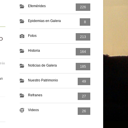
Efemérides
226
Epidemias en Galera
8
Fotos
213
O
Historia
164
trás
Noticias de Galera
185
an
Nuestro Patrimonio
49
Refranes
27
Videos
26