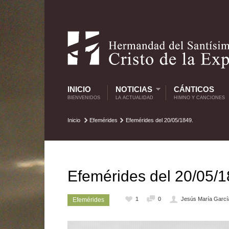
INICIO
NOTICIAS
CÁNTICOS
BIENVENIDOS
LA ACTUALIDAD
HIMNO Y CANCIONES
Inicio
Efemérides
Efemérides del 20/05/1849.
Efemérides del 20/05/1
1
0
Jesús María Garcí
Efemérides