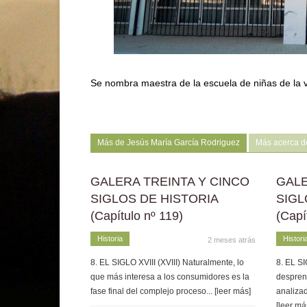
Se nombra maestra de la escuela de niñas de la 
Más de Jesús María García Rodriguez
Más acerca d
GALERA TREINTA Y CINCO
GALE
SIGLOS DE HISTORIA
SIGL
(Capítulo nº 119)
(Capí
Historia
Histori
2 meses atrás
8. EL SIGLO XVIII (XVIII) Naturalmente, lo
8. EL SI
que más interesa a los consumidores es la
despren
fase final del complejo proceso
... [leer más]
analizad
[leer má