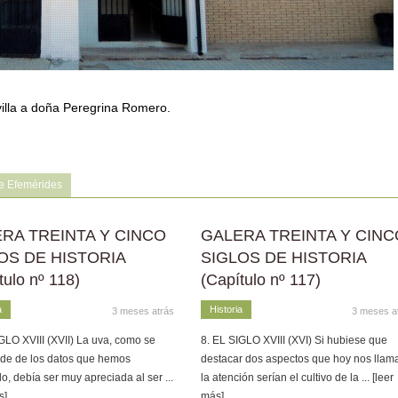
villa a doña Peregrina Romero.
e Efemérides
RA TREINTA Y CINCO
GALERA TREINTA Y CINC
OS DE HISTORIA
SIGLOS DE HISTORIA
tulo nº 118)
(Capítulo nº 117)
a
Historia
3 meses atrás
3 meses a
GLO XVIII (XVII) La uva, como se
8. EL SIGLO XVIII (XVI) Si hubiese que
de de los datos que hemos
destacar dos aspectos que hoy nos llam
o, debía ser muy apreciada al ser
...
la atención serían el cultivo de la
... [leer
s]
más]