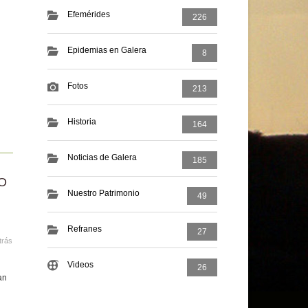
Efemérides
226
Epidemias en Galera
8
Fotos
213
Historia
164
Noticias de Galera
185
O
Nuestro Patrimonio
49
Refranes
27
trás
Videos
26
an