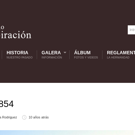
HISTORIA
GALERA
ÁLBUM
REGLAMEN
NUESTRO PASADO
INFORMACIÓN
FOTOS Y VIDEOS
LA HERMANDAD
1854
a Rodriguez
10 años atrás