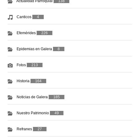
Actualidad Parroquial
138
Canticos
4
Efemérides
226
Epidemias en Galera
8
Fotos
213
Historia
164
Noticias de Galera
185
Nuestro Patrimonio
49
Refranes
27