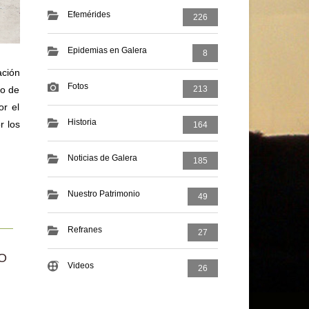
Efemérides
226
Epidemias en Galera
8
ación
Fotos
no de
213
or el
Historia
r los
164
Noticias de Galera
185
Nuestro Patrimonio
49
Refranes
27
O
Videos
26