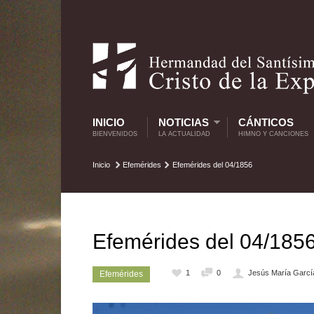
INICIO
NOTICIAS
CÁNTICOS
BIENVENIDOS
LA ACTUALIDAD
HIMNO Y CANCIONES
Inicio
Efemérides
Efemérides del 04/1856
Efemérides del 04/185
1
0
Jesús María Garcí
Efemérides