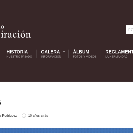
HISTORIA
GALERA
ÁLBUM
REGLAMEN
NUESTRO PASADO
INFORMACIÓN
FOTOS Y VIDEOS
LA HERMANDAD
6
a Rodriguez
10 años atrás