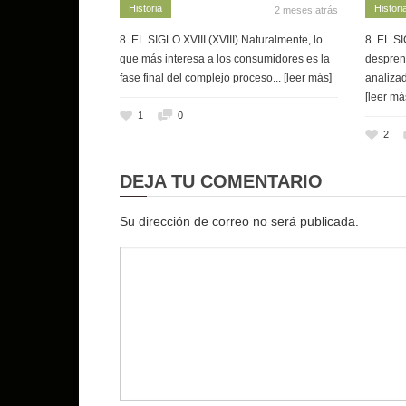
Historia
Histori
2 meses atrás
8. EL SIGLO XVIII (XVIII) Naturalmente, lo
8. EL SI
que más interesa a los consumidores es la
despren
fase final del complejo proceso
... [leer más]
analizad
[leer má
1
0
2
DEJA TU COMENTARIO
Su dirección de correo no será publicada.