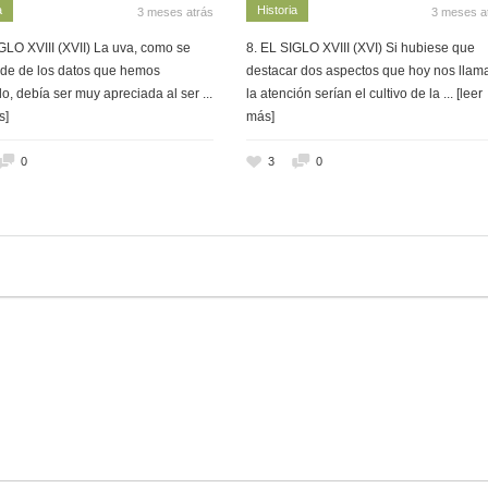
a
Historia
3 meses atrás
3 meses a
GLO XVIII (XVII) La uva, como se
8. EL SIGLO XVIII (XVI) Si hubiese que
de de los datos que hemos
destacar dos aspectos que hoy nos llam
o, debía ser muy apreciada al ser
...
la atención serían el cultivo de la
... [leer
s]
más]
0
3
0