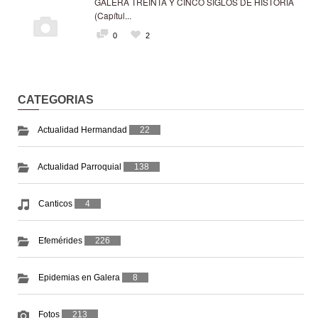
GALERA TREINTA Y CINCO SIGLOS DE HISTORIA
(Capítul...
0
2
CATEGORIAS
Actualidad Hermandad
22
Actualidad Parroquial
138
Canticos
4
Efemérides
226
Epidemias en Galera
8
Fotos
213