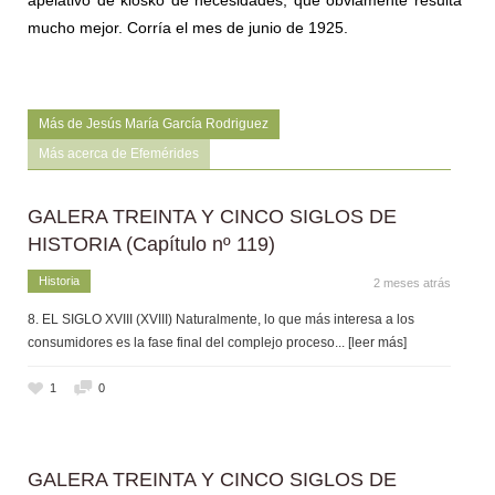
apelativo de kiosko de necesidades, que obviamente resulta
mucho mejor. Corría el mes de junio de 1925.
Más de Jesús María García Rodriguez
Más acerca de Efemérides
GALERA TREINTA Y CINCO SIGLOS DE
HISTORIA (Capítulo nº 119)
Historia
2 meses atrás
8. EL SIGLO XVIII (XVIII) Naturalmente, lo que más interesa a los
consumidores es la fase final del complejo proceso
... [leer más]
1
0
GALERA TREINTA Y CINCO SIGLOS DE