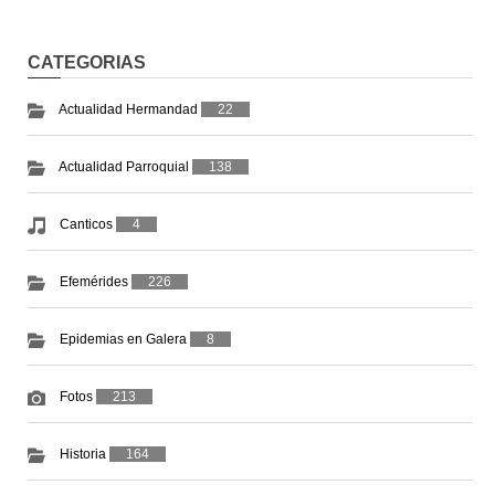
CATEGORIAS
Actualidad Hermandad
22
Actualidad Parroquial
138
Canticos
4
Efemérides
226
Epidemias en Galera
8
Fotos
213
Historia
164